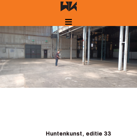
Spring
naar
inhoud
Huntenkunst, editie 33