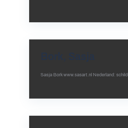
Bork, Sasja
Sasja Bork www.sasart.nl Nederland: schil