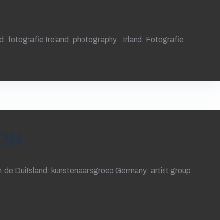
: fotografie Ireland: photography Irland: Fotografie
ON
 Duitsland: kunstenaarsgroep Germany: artist group