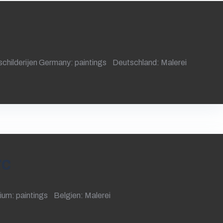
childerijen Germany: paintings Deutschland: Malerei
rc
gium: paintings Belgien: Malerei