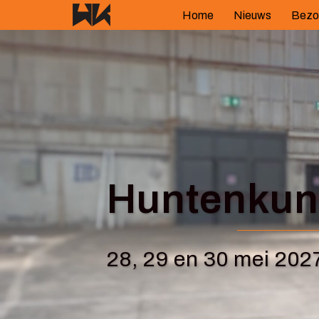
Spring
Home
Nieuws
Bezo
naar
inhoud
Huntenkuns
28, 29 en 30 mei 202