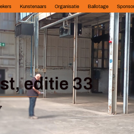
ekers
Kunstenaars
Organisatie
Ballotage
Sponso
t, editie 33
7