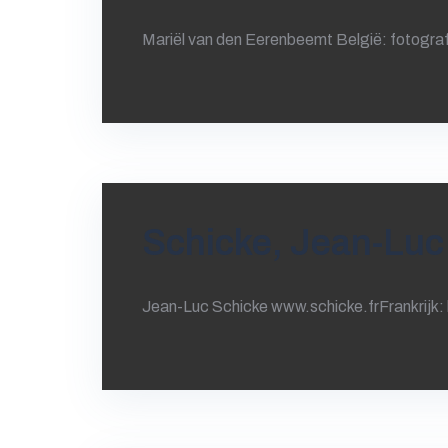
Mariël van den Eerenbeemt België: fotogr
Schicke, Jean-Luc
Jean-Luc Schicke www.schicke.frFrankrijk: