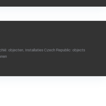
ië: objecten, Installaties Czech Republic: objects
ionen