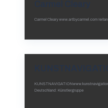
Carmel Cleary
Carmel Cleary www.artbycarmel.com Ierland
KUNSTNAVIGATI
KUNSTNAVIGATIONwww.kunstnavigation.de
Deutschland: Künstlergruppe