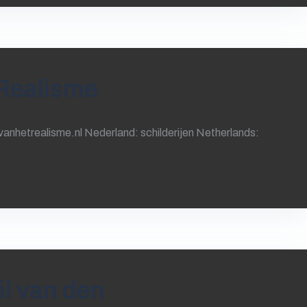
Realisme
hetrealisme.nl Nederland: schilderijen Netherlands:
l van den