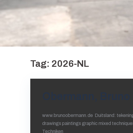
Tag:
2026-NL
Obermann, Bruno
www.brunoobermann.de Duitsland: tekening
drawings paintings graphic mixed techniqu
Techniken