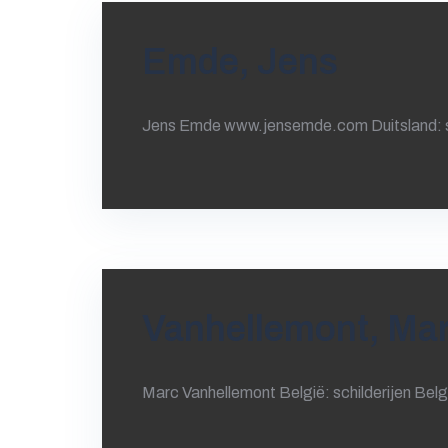
Emde, Jens
Jens Emde www.jensemde.com Duitsland: s
Vanhellemont, Ma
Marc Vanhellemont België: schilderijen Bel