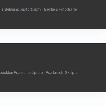
afie Belgium: photography Belgien: Fotografie
 beelden France: sculpture Frankreich: Skulptur