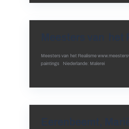
Meesters van het 
Meesters van het Realisme www.meestersvan
paintings Niederlande: Malerei
Eerenbeemt, Marië