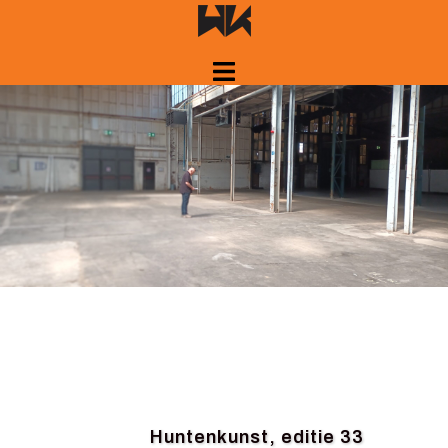
Spring
naar
inhoud
Huntenkunst, editie 33