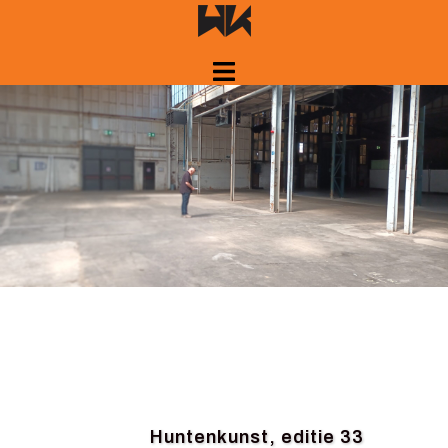
Spring
naar
inhoud
Huntenkunst, editie 33