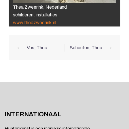
Thea Zweerink, Nederland
schilderen, installaties
www.theazweerink.nl
Berichtnavigatie
⟵
Vos, Thea
Schouten, Theo
⟶
INTERNATIONAAL
Huntenkunst is een jaarlijkse internationale