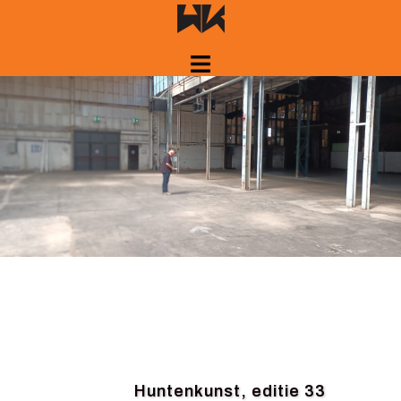
Spring
naar
inhoud
Huntenkunst, editie 33