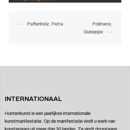
Berichtnavigatie
⟵
Paffenholz, Petra
Polimeno,
Guiseppe
⟶
INTERNATIONAAL
Huntenkunst is een jaarlijkse internationale
kunstmanifestatie. Op de manifestatie vindt u werk van
kunstenaars uit meer dan 30 landen. Ze vindt doorgaans