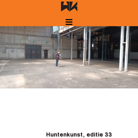
Spring
naar
inhoud
Huntenkunst, editie 33