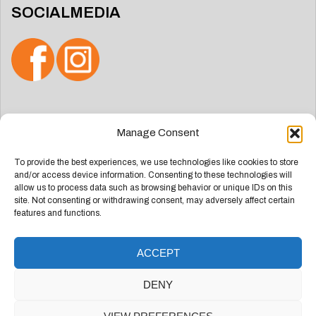
SOCIALMEDIA
Zoeken
Manage Consent
naar:
To provide the best experiences, we use technologies like cookies to store
and/or access device information. Consenting to these technologies will
allow us to process data such as browsing behavior or unique IDs on this
site. Not consenting or withdrawing consent, may adversely affect certain
features and functions.
ACCEPT
Deze website is ontwikkeld door
Groep Webdesign
DENY
Doetinchem