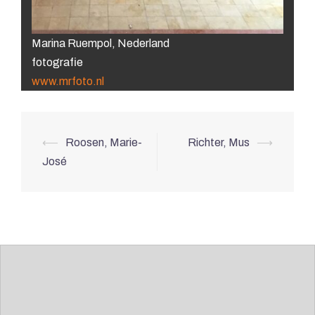
Marina Ruempol, Nederland
fotografie
www.mrfoto.nl
Berichtnavigatie
⟵
Roosen, Marie-
Richter, Mus
⟶
José