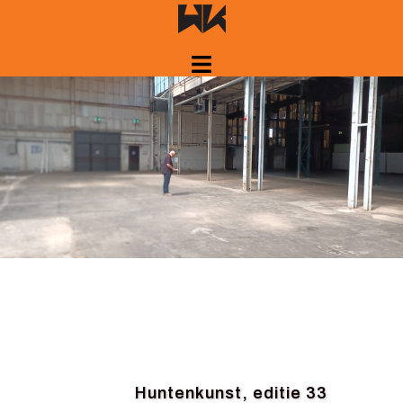
Spring
naar
inhoud
Huntenkunst, editie 33