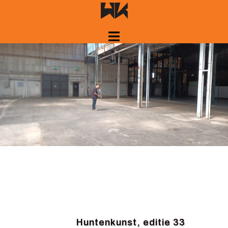
Spring
naar
inhoud
Huntenkunst, editie 33