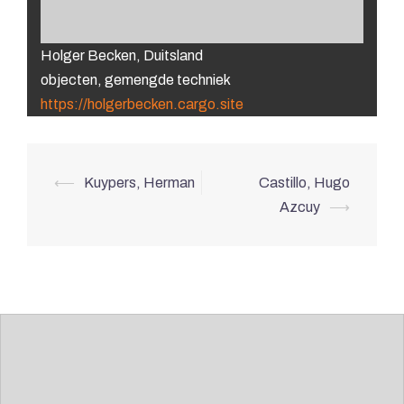
Holger Becken, Duitsland
objecten, gemengde techniek
https://holgerbecken.cargo.site
Berichtnavigatie
⟵
Kuypers, Herman
Castillo, Hugo
Azcuy
⟶