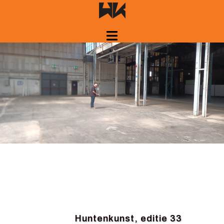
Spring
naar
inhoud
Huntenkunst, editie 33