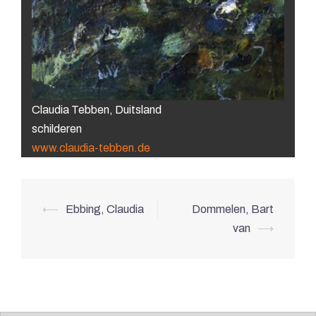
Claudia Tebben, Duitsland
schilderen
www.claudia-tebben.de
Berichtnavigatie
⟵
Ebbing, Claudia
Dommelen, Bart
van
⟶