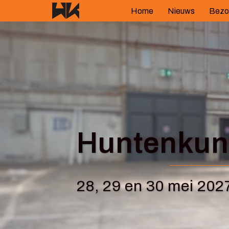
Spring
Home
Nieuws
Bezo
naar
inhoud
Huntenkuns
28, 29 en 30 mei 202