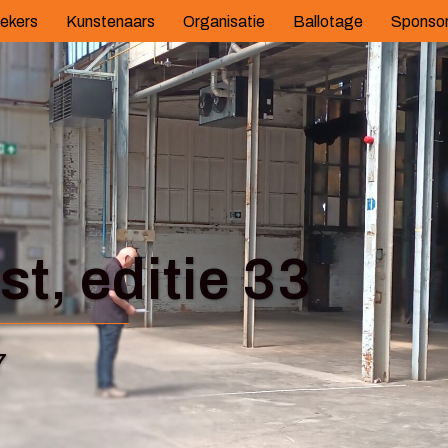
ekers
Kunstenaars
Organisatie
Ballotage
Sponso
t, editie 33
7