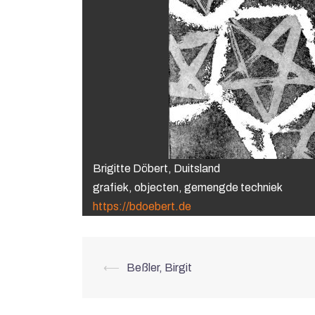
Brigitte Döbert, Duitsland
grafiek, objecten, gemengde techniek
https://bdoebert.de
Berichtnavigati
⟵
Beßler, Birgit