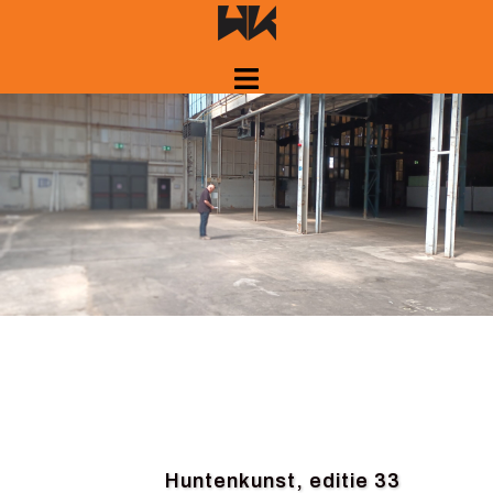
Spring
naar
inhoud
Huntenkunst, editie 33