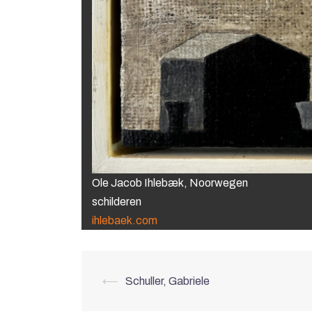
Ole Jacob Ihlebæk, Noorwegen
schilderen
ihlebaek.com
Berichtnavigati
⟵
Schuller, Gabriele