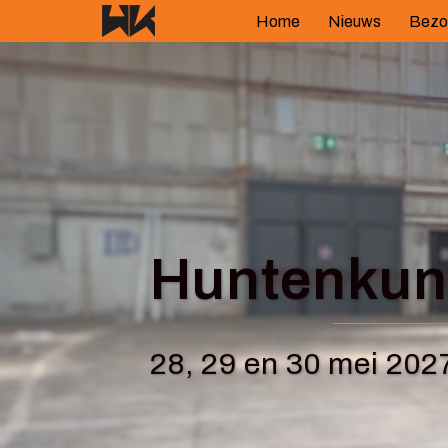
Spring
Home
Nieuws
Bezo
naar
inhoud
Huntenkuns
28, 29 en 30 mei 202