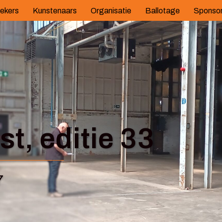
ekers
Kunstenaars
Organisatie
Ballotage
Sponso
t, editie 33
7