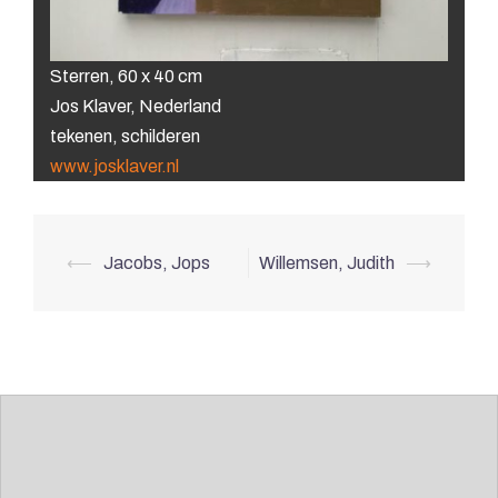
Sterren, 60 x 40 cm
Jos Klaver, Nederland
tekenen, schilderen
www.josklaver.nl
Berichtnavigatie
⟵
Jacobs, Jops
Willemsen, Judith
⟶