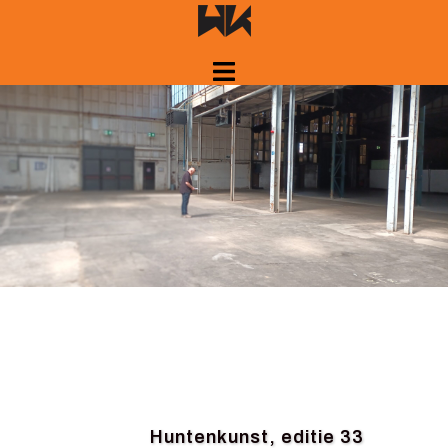
Spring
naar
inhoud
Huntenkunst, editie 33