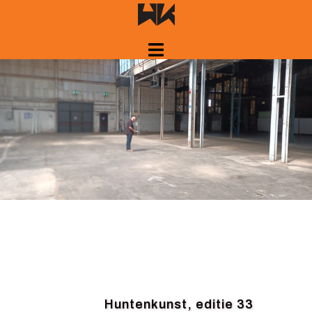
Spring
naar
inhoud
Huntenkunst, editie 33