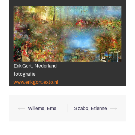
Erik Gort, Nederland
fotografie
www.erikgort.exto.nl
Berichtnavigatie
⟵
Willems, Ems
Szabo, Etienne
⟶