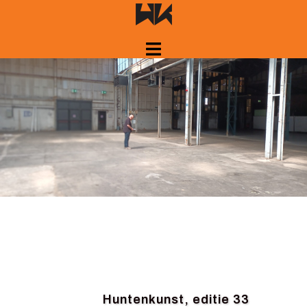
Spring
naar
inhoud
Huntenkunst, editie 33