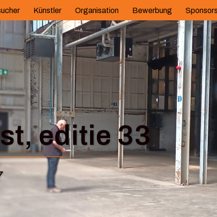
ucher
Künstler
Organisation
Bewerbung
Sponsor
t, editie 33
7