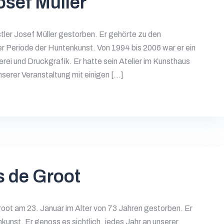
sef Müller
stler Josef Müller gestorben. Er gehörte zu den
 Periode der Huntenkunst. Von 1994 bis 2006 war er ein
rei und Druckgrafik. Er hatte sein Atelier im Kunsthaus
serer Veranstaltung mit einigen […]
 de Groot
Groot am 23. Januar im Alter von 73 Jahren gestorben. Er
unst. Er genoss es sichtlich, jedes Jahr an unserer