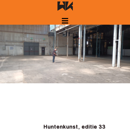
Spring
naar
inhoud
Huntenkunst, editie 33