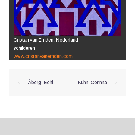
Cristan van Emden, Nederland
schilderen
www.cristanvanemden.com
Berichtnavigatie
⟵
Åberg, Echi
Kuhn, Corinna
⟶