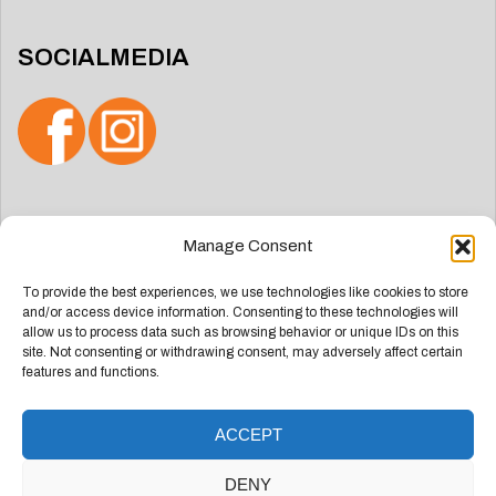
SOCIALMEDIA
Zoeken
Manage Consent
naar:
To provide the best experiences, we use technologies like cookies to store
and/or access device information. Consenting to these technologies will
allow us to process data such as browsing behavior or unique IDs on this
site. Not consenting or withdrawing consent, may adversely affect certain
features and functions.
ACCEPT
Deze website is ontwikkeld door
Groep Webdesign
DENY