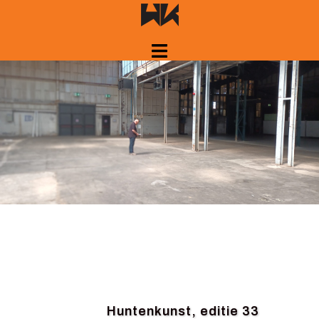
Spring
naar
inhoud
Huntenkunst, editie 33