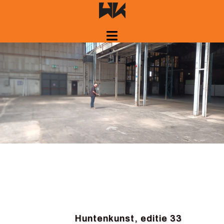
Spring
naar
inhoud
Huntenkunst, editie 33