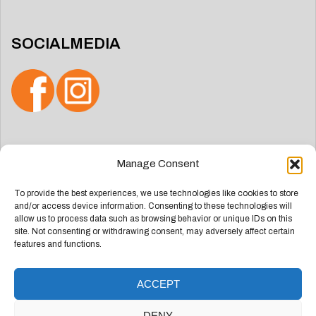
SOCIALMEDIA
Zoeken
Manage Consent
naar:
To provide the best experiences, we use technologies like cookies to store
and/or access device information. Consenting to these technologies will
allow us to process data such as browsing behavior or unique IDs on this
site. Not consenting or withdrawing consent, may adversely affect certain
features and functions.
ACCEPT
Deze website is ontwikkeld door
Groep Webdesign
DENY