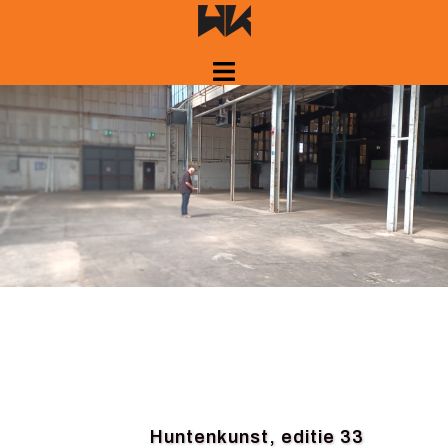
Spring
naar
inhoud
Huntenkunst, editie 33