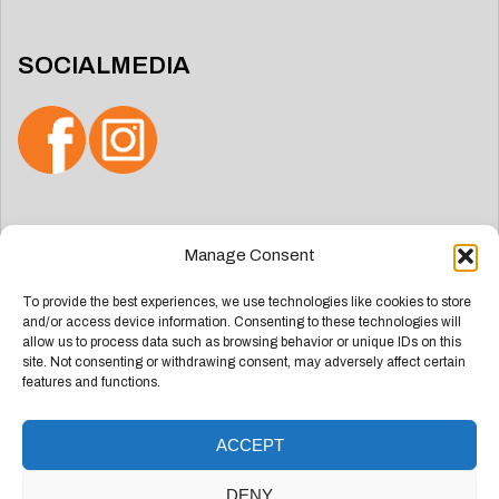
SOCIALMEDIA
Zoeken
Manage Consent
naar:
To provide the best experiences, we use technologies like cookies to store
and/or access device information. Consenting to these technologies will
allow us to process data such as browsing behavior or unique IDs on this
site. Not consenting or withdrawing consent, may adversely affect certain
features and functions.
ACCEPT
Deze website is ontwikkeld door
Groep Webdesign
DENY