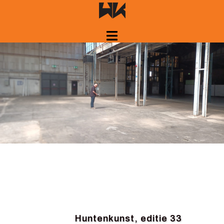
Spring
naar
inhoud
Huntenkunst, editie 33