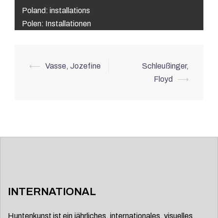
Poland: installations
Polen: Installationen
Beitrags-
⟵
Vasse, Jozefine
Schleußinger,
Navigation
Floyd
⟶
INTERNATIONAL
Huntenkunst ist ein jährliches, internationales, visuelles