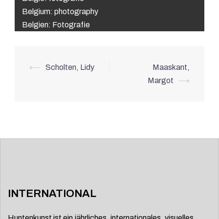
Belgium: photography
Belgien: Fotografie
Beitrags-
⟵
Scholten, Lidy
Maaskant,
Navigation
Margot
⟶
INTERNATIONAL
Huntenkunst ist ein jährliches, internationales, visuelles