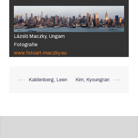
Lázsló Maczky, Ungarn
Fotografie
www.fotoart-maczky.eu
Beitrags-
⟵
Kaldenberg, Leen
Kim, Kyoungran
⟶
Navigation