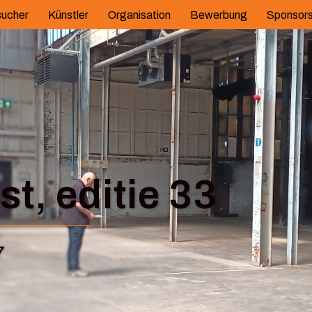
ucher
Künstler
Organisation
Bewerbung
Sponsor
t, editie 33
7