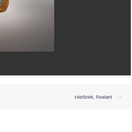
Hietbrink, Roelant
⟶