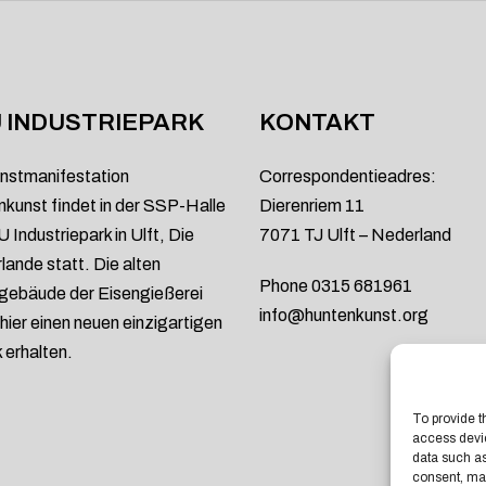
 INDUSTRIEPARK
KONTAKT
nstmanifestation
Correspondentieadres:
kunst findet in der SSP-Halle
Dierenriem 11
 Industriepark in Ulft, Die
7071 TJ Ulft – Nederland
lande statt. Die alten
Phone 0315 681961
gebäude der Eisengießerei
info@huntenkunst.org
hier einen neuen einzigartigen
erhalten.
To provide t
access devic
data such as
consent, may