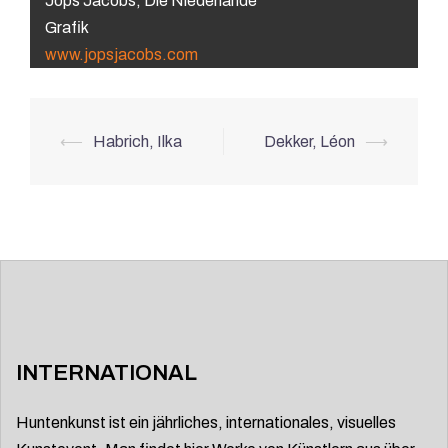
Jops Jacobs, Die Niederlande
Grafik
www.jopsjacobs.com
Beitrags-
⟵
Habrich, Ilka
Dekker, Léon
⟶
Navigation
INTERNATIONAL
Huntenkunst ist ein jährliches, internationales, visuelles