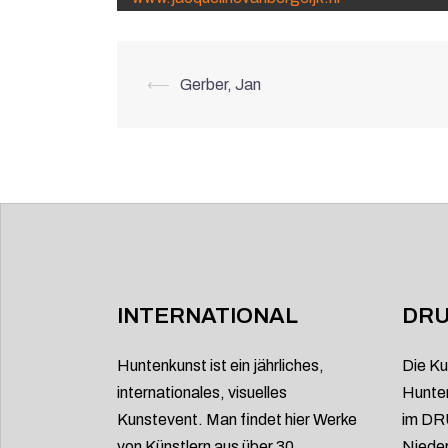
Beitrags-
⟵
Gerber, Jan
Navigation
INTERNATIONAL
DRU
Huntenkunst ist ein jährliches,
Die Ku
internationales, visuelles
Hunten
Kunstevent. Man findet hier Werke
im DRU
von Künstlern aus über 30
Nieder