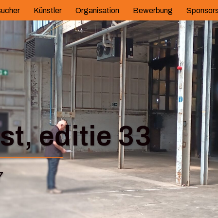
ucher
Künstler
Organisation
Bewerbung
Sponsor
t, editie 33
7