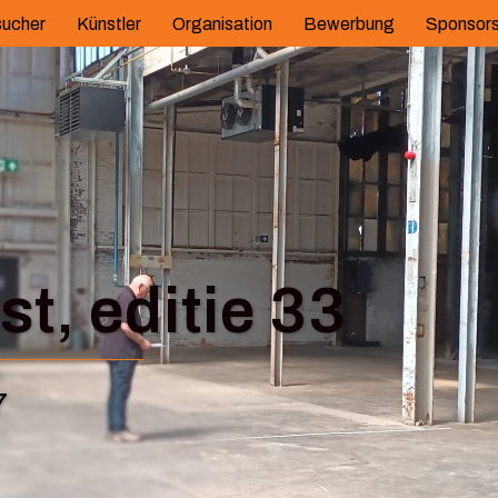
ucher
Künstler
Organisation
Bewerbung
Sponsor
t, editie 33
7