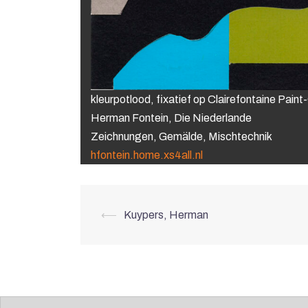
kleurpotlood, fixatief op Clairefontaine Pain
Herman Fontein, Die Niederlande
Zeichnungen, Gemälde, Mischtechnik
hfontein.home.xs4all.nl
Beitrags-
⟵
Kuypers, Herman
Navigation