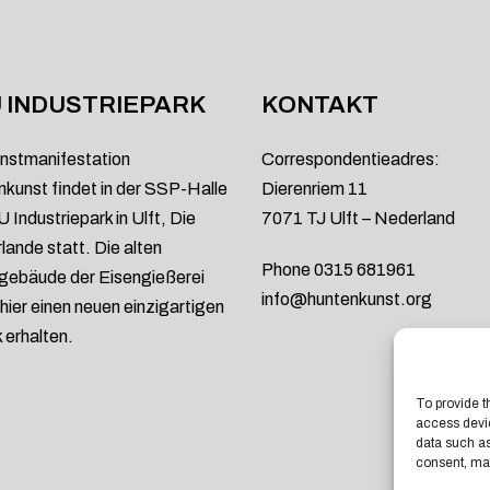
 INDUSTRIEPARK
KONTAKT
nstmanifestation
Correspondentieadres:
kunst findet in der SSP-Halle
Dierenriem 11
 Industriepark in Ulft, Die
7071 TJ Ulft – Nederland
lande statt. Die alten
Phone 0315 681961
gebäude der Eisengießerei
info@huntenkunst.org
hier einen neuen einzigartigen
erhalten.
To provide t
access devic
data such as
consent, may