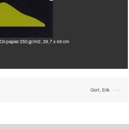
t-On papier 250 gr/m2, 29,7 x 49 cm
Gort, Erik
⟶