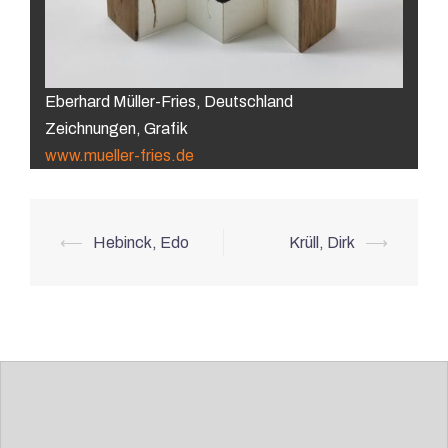
Eberhard Müller-Fries, Deutschland
Zeichnungen, Grafik
www.mueller-fries.de
Beitrags-
⟵
Hebinck, Edo
Krüll, Dirk
⟶
Navigation