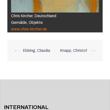
Chris Kircher, Deutschland
Gemälde, Objekte
www.chris-kircher.de
Beitrags-
⟵
Ebbing, Claudia
Knapp, Christof
⟶
Navigation
INTERNATIONAL