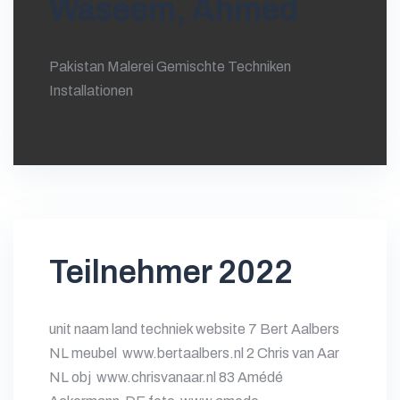
Waseem, Ahmed
Pakistan Malerei Gemischte Techniken
Installationen
Teilnehmer 2022
unit naam land techniek website 7 Bert Aalbers
NL meubel www.bertaalbers.nl 2 Chris van Aar
NL obj www.chrisvanaar.nl 83 Amédé