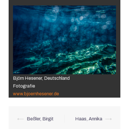
Björn Hesener, Deutschland
Fotografie
www.bjoernhesener.de
Beitrags-
⟵
Beßler, Birgit
Haas, Annika
⟶
Navigation