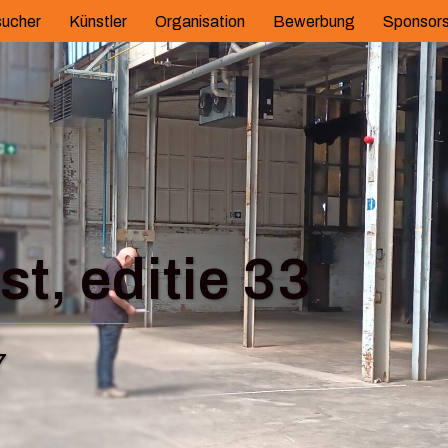
ucher
Künstler
Organisation
Bewerbung
Sponsor
t, editie 33
7