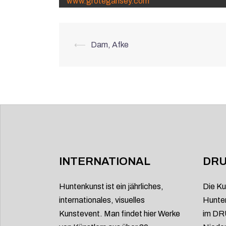
www.grotegansey.com
Beitrags-
⟵
Dam, Afke
Navigation
INTERNATIONAL
DRU
Huntenkunst ist ein jährliches,
Die Ku
internationales, visuelles
Hunten
Kunstevent. Man findet hier Werke
im DRU