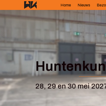
Spring
Home
Nieuws
Bezo
naar
inhoud
Huntenkuns
28, 29 en 30 mei 202