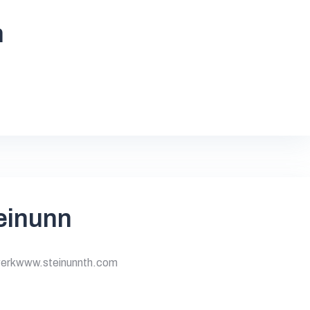
n
teinunn
wwerkwww.steinunnth.com