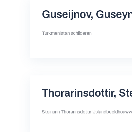
Guseijnov, Gusey
Turkmenistan schilderen
Thorarinsdottir, S
Steinunn ThorarinsdottirIJslandbeeldhou