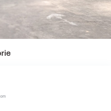
rie
.com