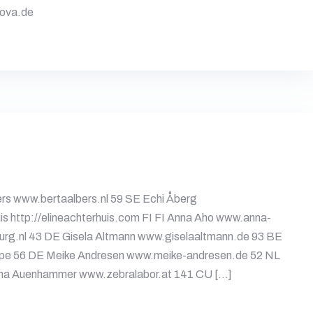
kova.de
rs www.bertaalbers.nl 59 SE Echi Åberg
is http://elineachterhuis.com FI FI Anna Aho www.anna-
burg.nl 43 DE Gisela Altmann www.giselaaltmann.de 93 BE
pe 56 DE Meike Andresen www.meike-andresen.de 52 NL
ha Auenhammer www.zebralabor.at 141 CU […]