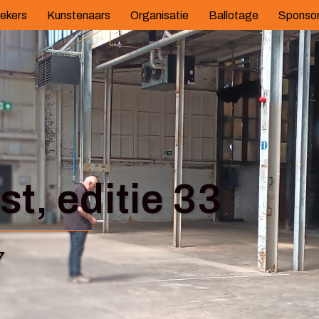
ekers
Kunstenaars
Organisatie
Ballotage
Sponso
t, editie 33
7